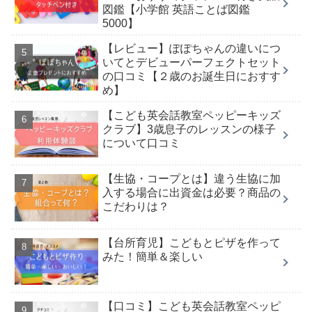
図鑑【小学館 英語ことば図鑑
5000】
【レビュー】ぽぽちゃんの違いにつ
いてとデビューパーフェクトセット
の口コミ【２歳のお誕生日におすす
め】
【こども英会話教室ペッピーキッズ
クラブ】3歳息子のレッスンの様子
について口コミ
【生協・コープとは】違う生協に加
入する場合に出資金は必要？商品の
こだわりは？
【台所育児】こどもとピザを作って
みた！簡単＆楽しい
【口コミ】こども英会話教室ペッピ