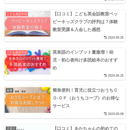
【口コミ】こども英会話教室ペッ
こども英語学習
ピーキッズクラブの評判は？体験
教室受講＆入会した感想
2024.05.25
英単語のインプット量激増！幼
こども英語学習
児・初心者向け多読絵本のおすす
め
2024.05.25
簡単便利！育児に役立つおうちＣ
家事
Ｏ-ＯＰ（おうちコープ）のお得な
サービス
2023.05.09
【口コミ】あかちゃんの初めての
子育て