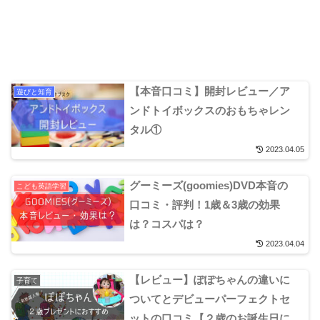
【本音口コミ】開封レビュー／ア
遊びと知育
ンドトイボックスのおもちゃレン
タル①
2023.04.05
グーミーズ(goomies)DVD本音の
こども英語学習
口コミ・評判！1歳＆3歳の効果
は？コスパは？
2023.04.04
【レビュー】ぽぽちゃんの違いに
子育て
ついてとデビューパーフェクトセ
ットの口コミ【２歳のお誕生日に