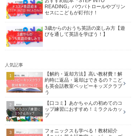
おすすめ絵本『STEP INTO
READING』パウパトロールやプリン
セスにこどもが釘付け！
3歳からのおうち英語の楽しみ方【遊
びを通して英語を学ぼう！】
人気記事
【解約・返却方法】高い教材費！解
約時に返品・返却はできるの？こど
も英会話教室ペッピーキッズクラブ
う
【口コミ】あかちゃんの初めてのコ
ップ練習におすすめ！ミラクルカッ
プ
フォニックスも学べる！教材紹介