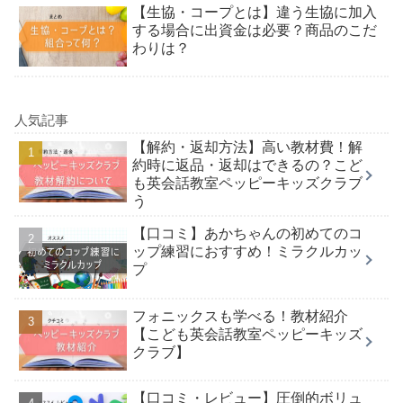
【生協・コープとは】違う生協に加入
する場合に出資金は必要？商品のこだ
わりは？
人気記事
【解約・返却方法】高い教材費！解
約時に返品・返却はできるの？こど
も英会話教室ペッピーキッズクラブ
う
【口コミ】あかちゃんの初めてのコ
ップ練習におすすめ！ミラクルカッ
プ
フォニックスも学べる！教材紹介
【こども英会話教室ペッピーキッズ
クラブ】
【口コミ・レビュー】圧倒的ボリュ