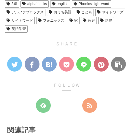
3歳
alphablocks
english
Phonics.sight word
アルファブロックス
おうち英語
こども
サイトワーズ
サイトワード
フォニックス
家
家庭
幼児
英語学習
ＳＨＡＲＥ
ＦＯＬＬＯＷ
関連記事