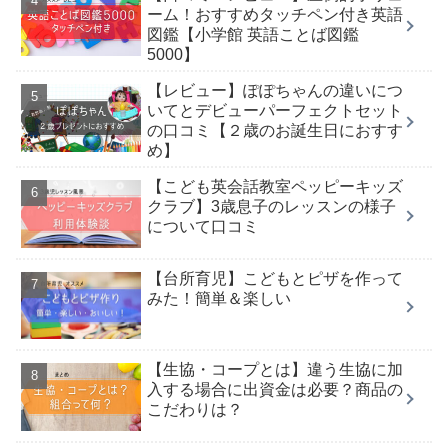
ーム！おすすめタッチペン付き英語
図鑑【小学館 英語ことば図鑑
5000】
【レビュー】ぽぽちゃんの違いにつ
いてとデビューパーフェクトセット
の口コミ【２歳のお誕生日におすす
め】
【こども英会話教室ペッピーキッズ
クラブ】3歳息子のレッスンの様子
について口コミ
【台所育児】こどもとピザを作って
みた！簡単＆楽しい
【生協・コープとは】違う生協に加
入する場合に出資金は必要？商品の
こだわりは？