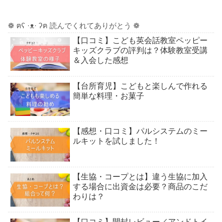
❁ ฅʕ ·ᴥ· ʔฅ 読んでくれてありがとう ❁
【口コミ】こども英会話教室ペッピー
キッズクラブの評判は？体験教室受講
＆入会した感想
【台所育児】こどもと楽しんで作れる
簡単な料理・お菓子
【感想・口コミ】パルシステムのミー
ルキットを試しました！
【生協・コープとは】違う生協に加入
する場合に出資金は必要？商品のこだ
わりは？
【口コミ】開封レビュー／アンドトイ