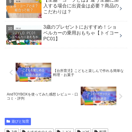
入する場合に出資金は必要？商品の
こだわりは？
3歳のプレゼントにおすすめ！ショ
ベルカーの乗用おもちゃ【トイコー
PC01】
【台所育児】こどもと楽しんで作れる簡単な
料理・お菓子
AndTOYBOXを使ってみた感想 レビュー・口
コミ・評判
遊びと知育
3歳
おすすめのもの
こども
ピザ
料理