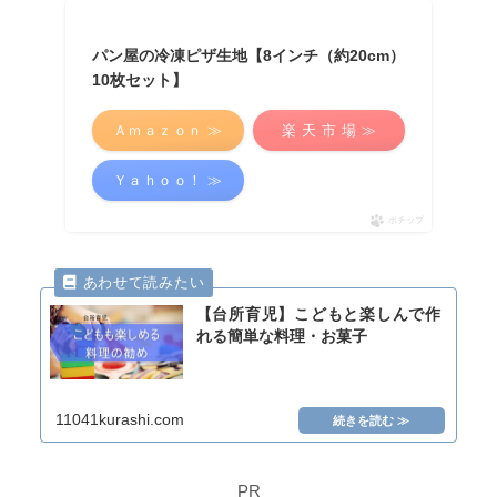
パン屋の冷凍ピザ生地【8インチ（約20cm）
10枚セット】
Ａｍａｚｏｎ ≫
楽 天 市 場 ≫
Ｙａｈｏｏ！ ≫
ポチップ
【台所育児】こどもと楽しんで作
れる簡単な料理・お菓子
11041kurashi.com
PR