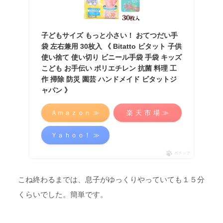
子どもサイズ もっと小さい！ おてつだい手
袋 左右兼用 30枚入 《 Bitatto ビタット 子供
使い捨て 使い切り ビニール手袋 手袋 キッズ
こども お手伝い ポリエチレン 抗菌 料理 工
作 掃除 防災 園芸 ハンドメイド ビタットジ
ャパン 》
Ａｍａｚｏｎ ≫
楽 天 市 場 ≫
Ｙａｈｏｏ！ ≫
ポチップ
こね終わるまでは、息子がゆっくりやっていても１５分
くらいでした。簡単です。