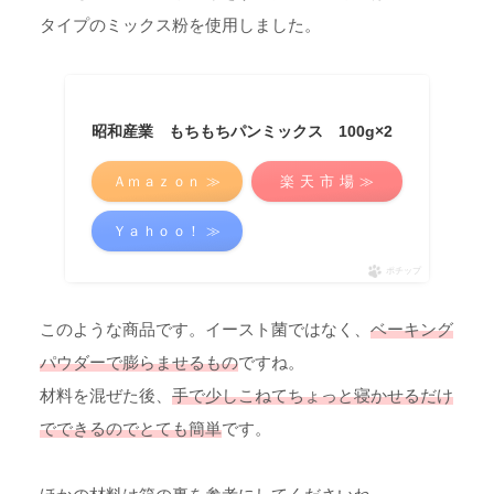
タイプのミックス粉を使用しました。
昭和産業 もちもちパンミックス 100g×2
Ａｍａｚｏｎ ≫
楽 天 市 場 ≫
Ｙａｈｏｏ！ ≫
ポチップ
このような商品です。イースト菌ではなく、
ベーキング
パウダーで膨らませるもの
ですね。
材料を混ぜた後、
手で少しこねてちょっと寝かせるだけ
でできるのでとても簡単
です。