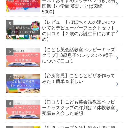
ーム！おすすめタッチペン付き英語
図鑑【小学館 英語ことば図鑑
5000】
【レビュー】ぽぽちゃんの違いにつ
いてとデビューパーフェクトセット
の口コミ【２歳のお誕生日におすす
め】
【こども英会話教室ペッピーキッズ
クラブ】3歳息子のレッスンの様子
について口コミ
【台所育児】こどもとピザを作って
みた！簡単＆楽しい
【口コミ】こども英会話教室ペッピ
ーキッズクラブの評判は？体験教室
受講＆入会した感想
【生協・コープとは】違う生協に加