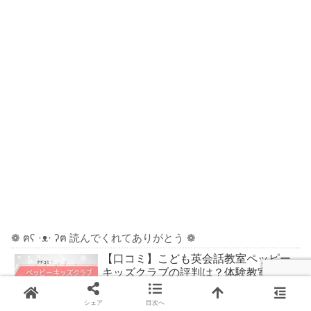
❁ ฅʕ ·ᴥ· ʔฅ 読んでくれてありがとう ❁
【口コミ】こども英会話教室ペッピー
キッズクラブの評判は？体験教室受講
＆入会した感想
シェア
目次へ