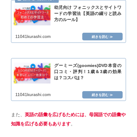
幼児向け フォニックスとサイトワ
ードの学習法【英語の綴りと読み
方のルール】
11041kurashi.com
グーミーズ(goomies)DVD本音の
口コミ・評判！1歳＆3歳の効果
は？コスパは？
11041kurashi.com
また、
英語の語彙を広げるためには、母国語での語彙や
知識を広げる必要
も
あります
。